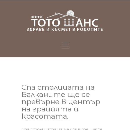
Спа столицата на
Балканите ще се
превърне в център
на грацията и
красотата.
Спа столицата на Балканите ще се