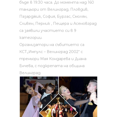
бъде в 19:30 часа. До момента над 160
танцьори от Велинград, Пловдив,
Пазарджик, София, Бургас, Смолян,
Сливен, Перник , Пещера и Асеновград
са заявили участието си в 9
категории.
Организатори на събитието са
КСТ„Импулс – Велинград 2002“ с
треньори Мая Кондарева и Диана
Енчева, с подкрепата на община
Велинград.