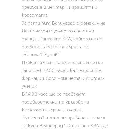
превърне в център на грацията и
красотата
За пети път Велинград е домакин на
Национален турнир по спортни
танци „Dance and SPA, който ще се
проведе на 5 септември на пл.
„Николай Гяуров”.
Първата част на състезанието ще
започне в 12.00 часа с категориите:
Формации, Соло момичета и Учител-
ученик.
В 14:00 часа ще се проведат
предварителните кръгове за
категории – деца и юноши.
Тържественото откриване и начало
на Купа Велинград ” Dance and SPA“ ще