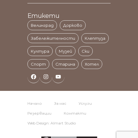
Етикети
Велинград
Дорково
Забележителности
Клептуза
Култура
Музей
Ски
Спорт
Старина
Хотел
Facebook
Instagram
YouTube
Начало
За нас
Услуги
Резервации
Контакти
Web Design: Almart Studio