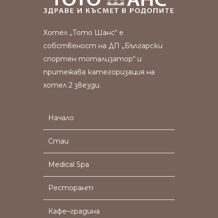
Хотел „Тото Шанс“ е
собственост на ДП „Български
спортен тотализатор“ и
притежава категоризация на
хотел 2 звезди.
Начало
Стаи
Medical Spa
Ресторант
Кафе–градина