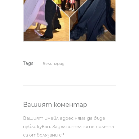
Tags :
Велинград
Вашият коментар
Вашият имейл адрес няма да бъде
публикуван.
Задължителните полета
са отбелязани с
*