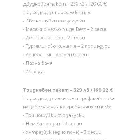
Двудневен пакет – 236 лв / 120,66 €
Подходящ за профилактика:
• Две нощувки със закуски
• Масажно легло Nuga Best – 2 сесии
• Детоксикатор – 2 сесии
• Турмалиново килимче – 2 процедури
• Лечебен минерален басейн
• Парна баня
• Джакузи
Тридневен пакет – 329 лв / 168,22 €
Подходящ за лечение и профилактика
на заболявания на гръбначния стълб:
• Три нощувки със закуски
• Немектродин – 3 сесии
• Ултразвук (едно поле) – 3 сесии