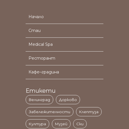
Начало
Стаи
Medical Spa
Ресторант
Кафе–градина
Етикети
Велинград
Дорково
Забележителности
Клептуза
Култура
Музей
Ски