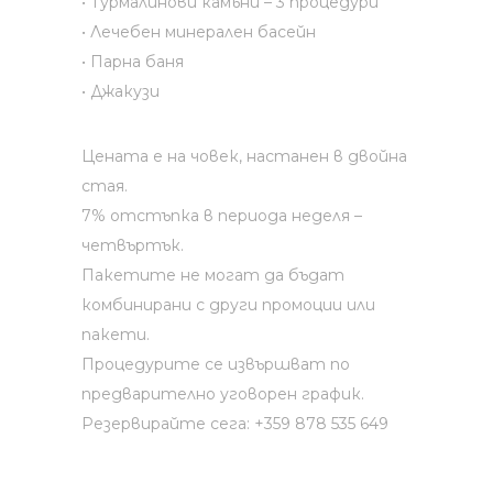
• Турмалинови камъни – 3 процедури
• Лечебен минерален басейн
• Парна баня
• Джакузи
Цената е на човек, настанен в двойна
стая.
7% отстъпка в периода неделя –
четвъртък.
Пакетите не могат да бъдат
комбинирани с други промоции или
пакети.
Процедурите се извършват по
предварително уговорен график.
Резервирайте сега: +359 878 535 649